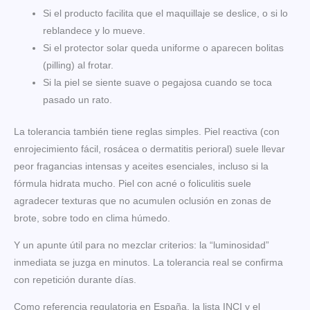
Si el producto facilita que el maquillaje se deslice, o si lo
reblandece y lo mueve.
Si el protector solar queda uniforme o aparecen bolitas
(pilling) al frotar.
Si la piel se siente suave o pegajosa cuando se toca
pasado un rato.
La tolerancia también tiene reglas simples. Piel reactiva (con
enrojecimiento fácil, rosácea o dermatitis perioral) suele llevar
peor fragancias intensas y aceites esenciales, incluso si la
fórmula hidrata mucho. Piel con acné o foliculitis suele
agradecer texturas que no acumulen oclusión en zonas de
brote, sobre todo en clima húmedo.
Y un apunte útil para no mezclar criterios: la “luminosidad”
inmediata se juzga en minutos. La tolerancia real se confirma
con repetición durante días.
Como referencia regulatoria en España, la lista INCI y el