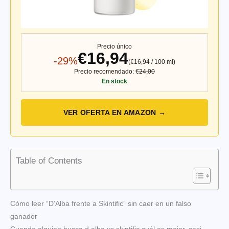
Precio único
€16,94
-29%
(€16,94 / 100 ml)
Precio recomendado:
€24,00
En stock
VER OFERTA EN AMAZON →
Table of Contents
Cómo leer “D’Alba frente a Skintific” sin caer en un falso
ganador