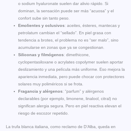
o sodium hyaluronate suelen dar alivio rápido. Si
dominan, la sensación puede ser más “acuosa” y el
confort sube sin tanto peso.
Emolientes y oclusivos
: aceites, ésteres, mantecas y
petrolatum cambian el “sellado”. En piel grasa con
tendencia a brotes, el problema no es “ser malo”, sino
acumularse en zonas que ya se congestionan.
Siliconas y filmógenos
: dimethicone,
cyclopentasiloxane o acrylates copolymer suelen aportar
deslizamiento y una película más uniforme. Eso mejora la
apariencia inmediata, pero puede chocar con protectores
solares muy poliméricos si se frota.
Fragancia y alérgenos
: “parfum” y alérgenos
declarables (por ejemplo, limonene, linalool, citral) no
significan alergia segura. Pero en piel reactiva elevan el
riesgo de escozor repetido.
La trufa blanca italiana, como reclamo de D’Alba, queda en