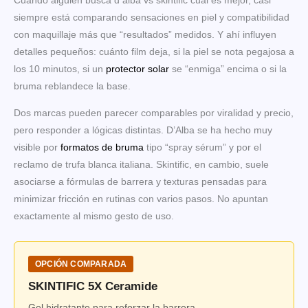
Cuando alguien busca d alba vs skintific cuál es mejor, casi
siempre está comparando sensaciones en piel y compatibilidad
con maquillaje más que “resultados” medidos. Y ahí influyen
detalles pequeños: cuánto film deja, si la piel se nota pegajosa a
los 10 minutos, si un
protector solar
se “enmiga” encima o si la
bruma reblandece la base.
Dos marcas pueden parecer comparables por viralidad y precio,
pero responder a lógicas distintas. D’Alba se ha hecho muy
visible por
formatos de bruma
tipo “spray sérum” y por el
reclamo de trufa blanca italiana. Skintific, en cambio, suele
asociarse a fórmulas de barrera y texturas pensadas para
minimizar fricción en rutinas con varios pasos. No apuntan
exactamente al mismo gesto de uso.
OPCIÓN COMPARADA
SKINTIFIC 5X Ceramide
Gel hidratante para reforzar la barrera