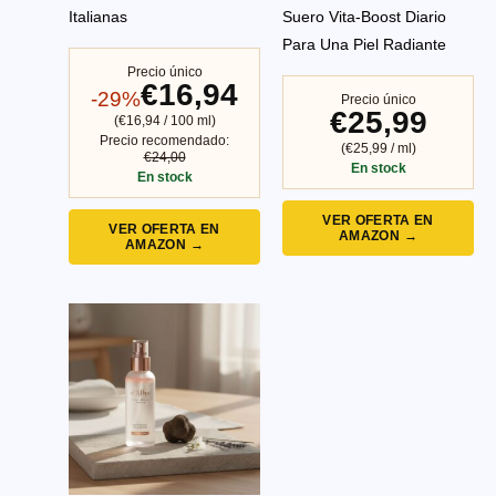
Italianas
Suero Vita-Boost Diario
Para Una Piel Radiante
Precio único
€16,94
-29%
Precio único
€25,99
(€16,94 / 100 ml)
Precio recomendado:
(€25,99 / ml)
€24,00
En stock
En stock
VER OFERTA EN
VER OFERTA EN
AMAZON →
AMAZON →