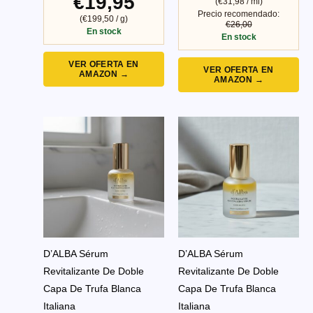
€19,95
(€31,98 / ml)
Precio recomendado:
(€199,50 / g)
€26,00
En stock
En stock
VER OFERTA EN
VER OFERTA EN
AMAZON →
AMAZON →
D’ALBA Sérum
D’ALBA Sérum
Revitalizante De Doble
Revitalizante De Doble
Capa De Trufa Blanca
Capa De Trufa Blanca
Italiana
Italiana