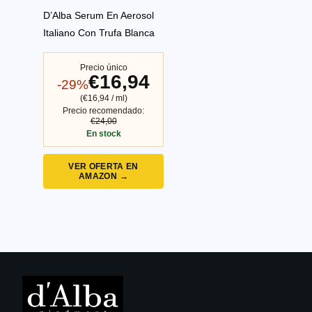
D’Alba Serum En Aerosol
Italiano Con Trufa Blanca
Precio único
€16,94
-29%
(€16,94 / ml)
Precio recomendado:
€24,00
En stock
VER OFERTA EN
AMAZON →