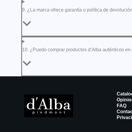
9. ¿La marca ofrece garantía o política de devolució
10. ¿Puedo comprar productos d’Alba auténticos e
Catalo
Opinio
FAQ
Conta
Privac