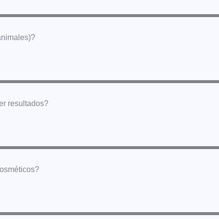
 animales)?
ver resultados?
cosméticos?