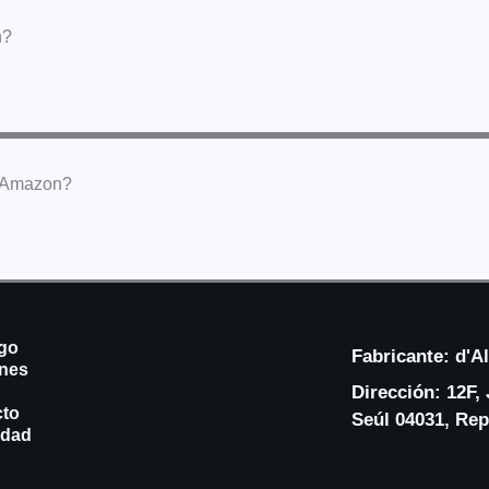
n?
n Amazon?
go
Fabricante:
d'Al
nes
Dirección:
12F, 
cto
Seúl 04031, Rep
idad