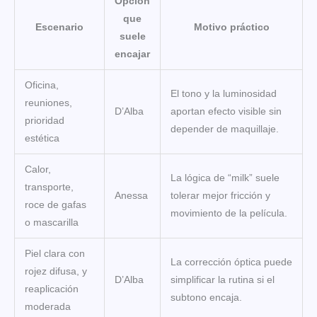
Opción
que
Escenario
Motivo práctico
suele
encajar
Oficina,
El tono y la luminosidad
reuniones,
D’Alba
aportan efecto visible sin
prioridad
depender de maquillaje.
estética
Calor,
La lógica de “milk” suele
transporte,
Anessa
tolerar mejor fricción y
roce de gafas
movimiento de la película.
o mascarilla
Piel clara con
La corrección óptica puede
rojez difusa, y
D’Alba
simplificar la rutina si el
reaplicación
subtono encaja.
moderada