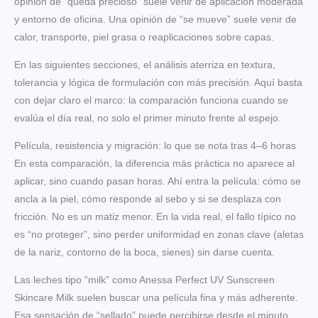
opinión de “queda precioso” suele venir de aplicación moderada
y entorno de oficina. Una opinión de “se mueve” suele venir de
calor, transporte, piel grasa o reaplicaciones sobre capas.
En las siguientes secciones, el análisis aterriza en textura,
tolerancia y lógica de formulación con más precisión. Aquí basta
con dejar claro el marco: la comparación funciona cuando se
evalúa el día real, no solo el primer minuto frente al espejo.
Película, resistencia y migración: lo que se nota tras 4–6 horas
En esta comparación, la diferencia más práctica no aparece al
aplicar, sino cuando pasan horas. Ahí entra la película: cómo se
ancla a la piel, cómo responde al sebo y si se desplaza con
fricción. No es un matiz menor. En la vida real, el fallo típico no
es “no proteger”, sino perder uniformidad en zonas clave (aletas
de la nariz, contorno de la boca, sienes) sin darse cuenta.
Las leches tipo “milk” como Anessa Perfect UV Sunscreen
Skincare Milk suelen buscar una película fina y más adherente.
Esa sensación de “sellado” puede percibirse desde el minuto