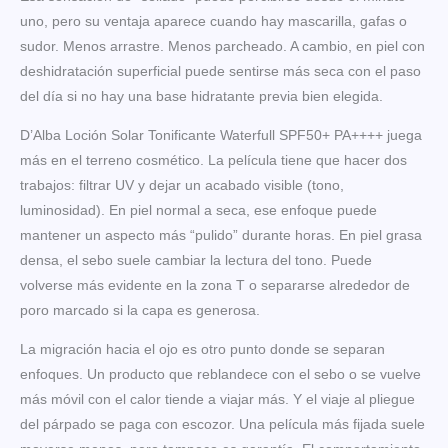
uno, pero su ventaja aparece cuando hay mascarilla, gafas o
sudor. Menos arrastre. Menos parcheado. A cambio, en piel con
deshidratación superficial puede sentirse más seca con el paso
del día si no hay una base hidratante previa bien elegida.
D’Alba Loción Solar Tonificante Waterfull SPF50+ PA++++ juega
más en el terreno cosmético. La película tiene que hacer dos
trabajos: filtrar UV y dejar un acabado visible (tono,
luminosidad). En piel normal a seca, ese enfoque puede
mantener un aspecto más “pulido” durante horas. En piel grasa
densa, el sebo suele cambiar la lectura del tono. Puede
volverse más evidente en la zona T o separarse alrededor de
poro marcado si la capa es generosa.
La migración hacia el ojo es otro punto donde se separan
enfoques. Un producto que reblandece con el sebo o se vuelve
más móvil con el calor tiende a viajar más. Y el viaje al pliegue
del párpado se paga con escozor. Una película más fijada suele