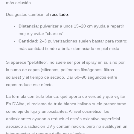
más oclusión.
Dos gestos cambian el
resultado
:
Distancia
: pulverizar a unos 15–20 cm ayuda a repartir
mejor y evitar “charcos”.
Cantidad
: 2–3 pulverizaciones suelen bastar para rostro;
más cantidad tiende a brillar demasiado en piel mixta.
Si aparece “pelotilleo”, no suele ser por el spray en sí, sino por
la suma de capas (siliconas, polímeros filmógenos, filtros
solares) y el tiempo de secado. Dar 60–90 segundos entre
capas reduce ese efecto.
La fórmula con trufa blanca: qué aporta de verdad y qué vigilar
En D’Alba, el reclamo de trufa blanca italiana suele presentarse
como eje de lujo y antioxidantes. A nivel cosmético, los
antioxidantes ayudan a reducir el estrés oxidativo superficial
asociado a radiación UV y contaminación, pero no sustituyen un
fotoprotector ni reparan daño por sí solos.