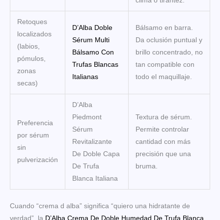
clima o tirantez.
Retoques
D’Alba Doble
Bálsamo en barra.
localizados
Sérum Multi
Da oclusión puntual y
(labios,
Bálsamo Con
brillo concentrado, no
pómulos,
Trufas Blancas
tan compatible con
zonas
Italianas
todo el maquillaje.
secas)
D’Alba
Piedmont
Textura de sérum.
Preferencia
Sérum
Permite controlar
por sérum
Revitalizante
cantidad con más
sin
De Doble Capa
precisión que una
pulverización
De Trufa
bruma.
Blanca Italiana
Cuando “crema d alba” significa “quiero una hidratante de
verdad”, la
D’Alba Crema De Doble Humedad De Trufa Blanca