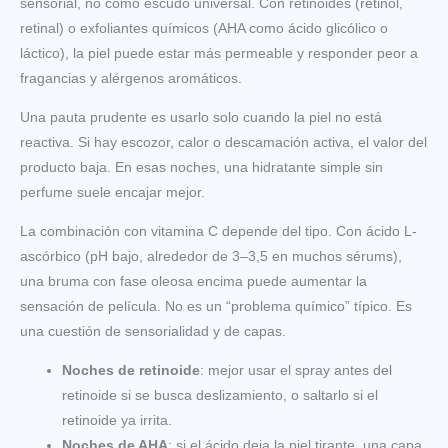
sensorial, no como escudo universal. Con retinoides (retinol,
retinal) o exfoliantes químicos (AHA como ácido glicólico o
láctico), la piel puede estar más permeable y responder peor a
fragancias y alérgenos aromáticos.
Una pauta prudente es usarlo solo cuando la piel no está
reactiva. Si hay escozor, calor o descamación activa, el valor del
producto baja. En esas noches, una hidratante simple sin
perfume suele encajar mejor.
La combinación con vitamina C depende del tipo. Con ácido L-
ascórbico (pH bajo, alrededor de 3–3,5 en muchos sérums),
una bruma con fase oleosa encima puede aumentar la
sensación de película. No es un “problema químico” típico. Es
una cuestión de sensorialidad y de capas.
Noches de retinoide
: mejor usar el spray antes del
retinoide si se busca deslizamiento, o saltarlo si el
retinoide ya irrita.
Noches de AHA
: si el ácido deja la piel tirante, una capa