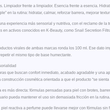
Limpiador frente a limpiador. Esencia frente a esencia. Hidrata
 en la rutina: hidratar, calmar, reforzar barrera, mejorar textur
 una experiencia más sensorial y nutritiva, con el reclamo de 
as en activos conocidos en K-Beauty, como Snail Secretion Filt
oductos virales de ambas marcas ronda los 100 ml. Ese dato impor
repetir el mismo tipo de base humectante.
sorialidad
uras que buscan confort inmediato, acabado agradable y una apli
 construcción cosmética orientada a que el producto “se sienta 
es más directa: fórmulas pensadas para piel con brotes, barrer
suario pueda mantener el uso sin demasiada fricción en la rutina
a piel reactiva a perfume puede llevarse mejor con fórmulas sin