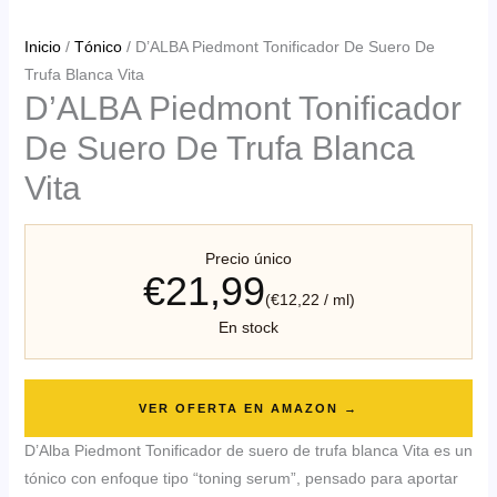
Inicio
/
Tónico
/ D’ALBA Piedmont Tonificador De Suero De
Trufa Blanca Vita
D’ALBA Piedmont Tonificador
De Suero De Trufa Blanca
Vita
Precio único
€21,99
(€12,22 / ml)
En stock
VER OFERTA EN AMAZON →
D’Alba Piedmont Tonificador de suero de trufa blanca Vita es un
tónico con enfoque tipo “toning serum”, pensado para aportar